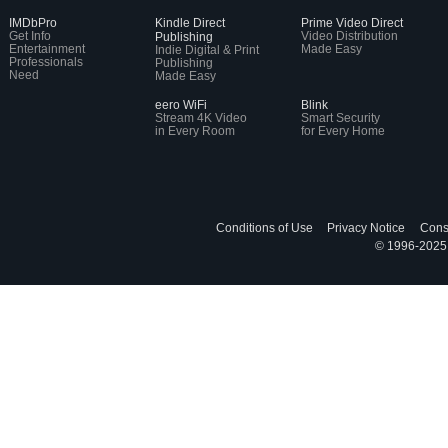
IMDbPro
Kindle Direct
Prime Video Direct
Get Info
Video Distribution
Publishing
Entertainment
Made Easy
Indie Digital & Print
Professionals
Publishing
Need
Made Easy
eero WiFi
Blink
Stream 4K Video
Smart Security
in Every Room
for Every Home
Conditions of Use
Privacy Notice
Cons
© 1996-2025, 