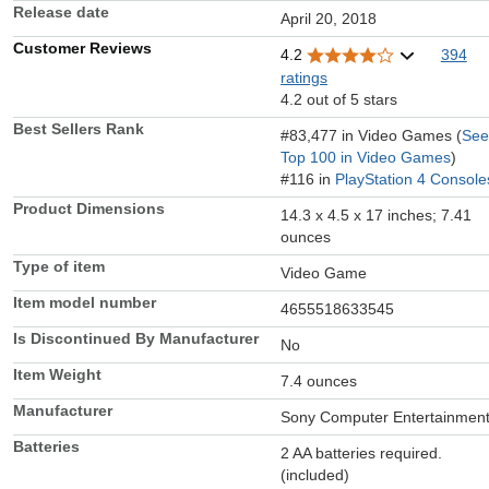
Release date
April 20, 2018
Customer Reviews
4.2
394
ratings
4.2 out of 5 stars
Best Sellers Rank
#83,477 in Video Games (
See
Top 100 in Video Games
)
#116 in
PlayStation 4 Console
Product Dimensions
14.3 x 4.5 x 17 inches; 7.41
ounces
Type of item
Video Game
Item model number
4655518633545
Is Discontinued By Manufacturer
No
Item Weight
7.4 ounces
Manufacturer
Sony Computer Entertainmen
Batteries
2 AA batteries required.
(included)