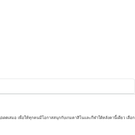
ัปเดตเสมอ เพื่อให้ทุกคนมีโอกาสสนุกกับเกมคาสิโนและกีฬาใต้หลังคานี้เดียว เลือก