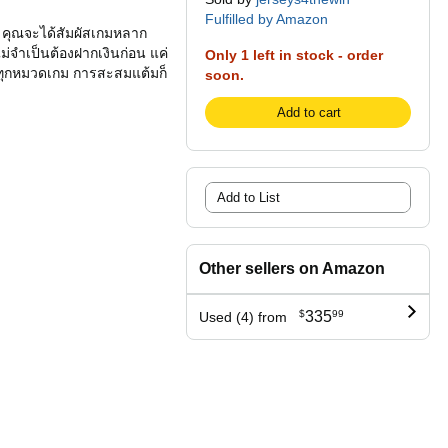
Fulfilled by Amazon
น คุณจะได้สัมผัสเกมหลาก
ม่จำเป็นต้องฝากเงินก่อน แค่
Only 1 left in stock - order
นทุกหมวดเกม การสะสมแต้มก็
soon.
Add to cart
Add to List
Other sellers on Amazon
$
335
99
Used (4) from