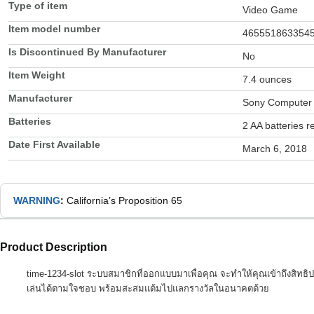
Type of item
Video Game
Item model number
465551863354
Is Discontinued By Manufacturer
No
Item Weight
7.4 ounces
Manufacturer
Sony Computer 
Batteries
2 AA batteries r
Date First Available
March 6, 2018
WARNING
:
California’s Proposition 65
Product Description
time-1234-slot ระบบสมาชิกที่ออกแบบมาเพื่อคุณ จะทำให้คุณเข้าถึงสิทธิป
เล่นได้ตามใจชอบ พร้อมสะสมแต้มไปแลกรางวัลในอนาคตด้วย