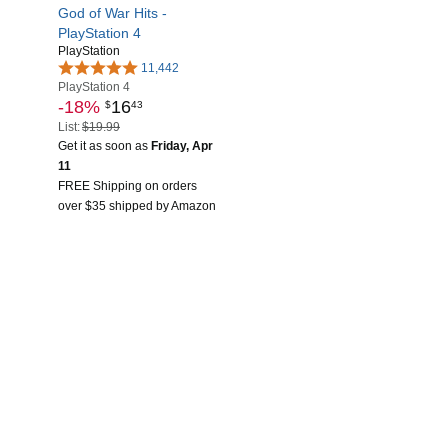
God of War Hits -
PlayStation 4
PlayStation
11,442
PlayStation 4
-18%
16
$
43
List:
$19.99
Get it as soon as
Friday, Apr
11
FREE Shipping on orders
over $35 shipped by Amazon