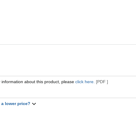
 information about this product, please
click here.
[PDF ]
t a lower price?