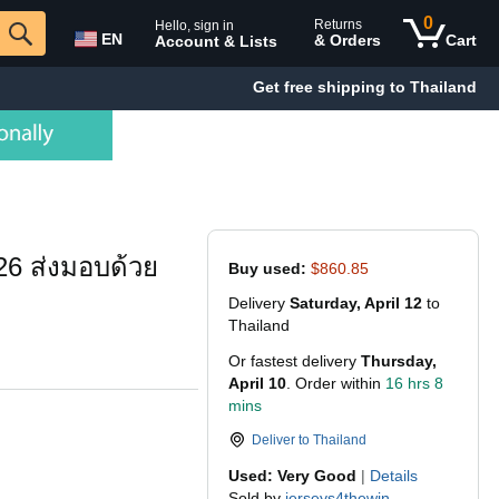
0
Returns
Hello, sign in
EN
& Orders
Cart
Account & Lists
Get free shipping to Thailand
26 ส่งมอบด้วย
Buy used:
$860.85
Delivery
Saturday, April 12
to
Thailand
Or fastest delivery
Thursday,
April 10
. Order within
16 hrs 8
mins
Deliver to
Thailand
Used: Very Good
|
Details
Sold by
jerseys4thewin