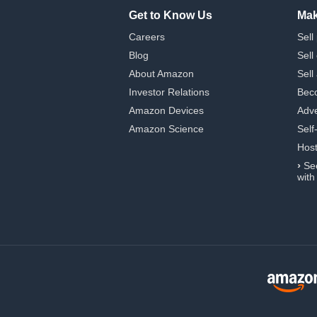
Get to Know Us
Mak
Careers
Sell
Blog
Sell
About Amazon
Sell
Investor Relations
Beco
Amazon Devices
Adve
Amazon Science
Self
Hos
›
Se
with