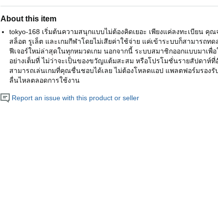
About this item
tokyo-168 เริ่มต้นความสนุกแบบไม่ต้องคิดเยอะ เพียงแค่ลงทะเบียน คุณ
สล็อต รูเล็ต และเกมกีฬาโดยไม่เสียค่าใช้จ่าย แค่เข้าระบบก็สามารถทด
ฟีเจอร์ใหม่ล่าสุดในทุกหมวดเกม นอกจากนี้ ระบบสมาชิกออกแบบมาเพื่อใ
อย่างเต็มที่ ไม่ว่าจะเป็นของขวัญแต้มสะสม หรือโปรโมชั่นรายสัปดาห์ที่อั
สามารถเล่นเกมที่คุณชื่นชอบได้เลย ไม่ต้องโหลดแอป แพลตฟอร์มรองรับ
ลื่นไหลตลอดการใช้งาน
Report an issue with this product or seller