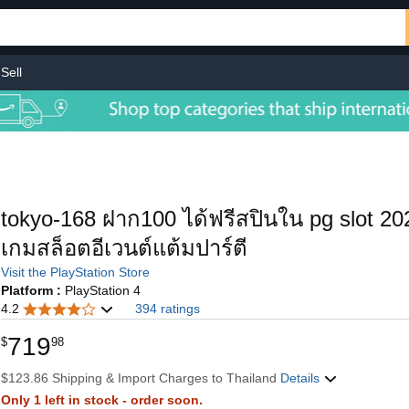
Sell
tokyo-168 ฝาก100 ได้ฟรีสปินใน pg slot 20
เกมสล็อตอีเวนต์แต้มปาร์ตี
Visit the PlayStation Store
Platform :
PlayStation 4
4.2
394 ratings
719
$
98
$123.86 Shipping & Import Charges to Thailand
Details
Only 1 left in stock - order soon.