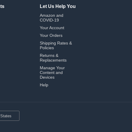
ts
Let Us Help You
Amazon and
COVID-19
Your Account
Your Orders
Shipping Rates &
Policies
Returns &
Replacements
Manage Your
Content and
Devices
Help
 States