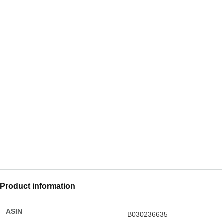
Product information
ASIN
B030236635