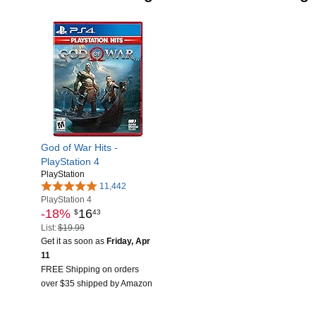
God of War Hits -
PlayStation 4
PlayStation
11,442
PlayStation 4
-18%
16
$
43
List:
$19.99
Get it as soon as
Friday, Apr
11
FREE Shipping on orders
over $35 shipped by Amazon