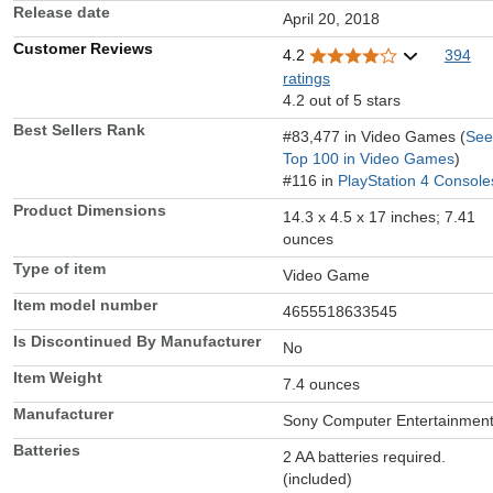
Release date
April 20, 2018
Customer Reviews
4.2
394
ratings
4.2 out of 5 stars
Best Sellers Rank
#83,477 in Video Games (
See
Top 100 in Video Games
)
#116 in
PlayStation 4 Console
Product Dimensions
14.3 x 4.5 x 17 inches; 7.41
ounces
Type of item
Video Game
Item model number
4655518633545
Is Discontinued By Manufacturer
No
Item Weight
7.4 ounces
Manufacturer
Sony Computer Entertainmen
Batteries
2 AA batteries required.
(included)