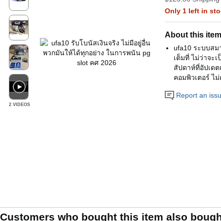
Only 1 left in st
About this ite
ufa10 ระบบสมา
เต็มที่ ไม่ว่า
สัปดาห์ที่อัปเด
คอมพิวเตอร์ ไม
Report an issue
2 VIDEOS
Customers who bought this item also bough