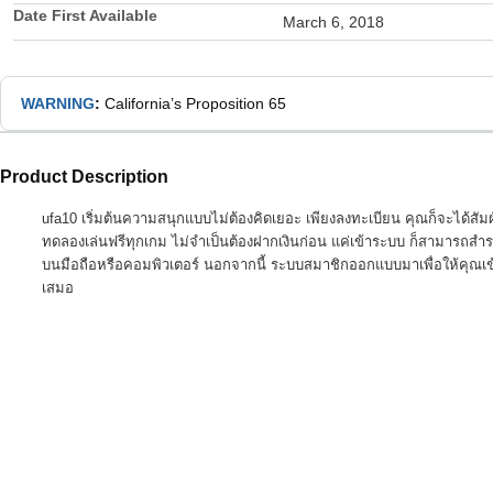
Date First Available
March 6, 2018
WARNING
:
California’s Proposition 65
Product Description
ufa10 เริ่มต้นความสนุกแบบไม่ต้องคิดเยอะ เพียงลงทะเบียน คุณก็จะได้สัมผ
ทดลองเล่นฟรีทุกเกม ไม่จำเป็นต้องฝากเงินก่อน แค่เข้าระบบ ก็สามารถสำ
บนมือถือหรือคอมพิวเตอร์ นอกจากนี้ ระบบสมาชิกออกแบบมาเพื่อให้คุณเข้า
เสมอ