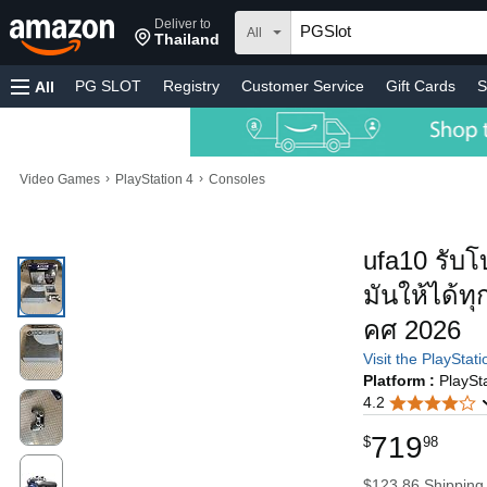
Deliver to
All
Thailand
PG SLOT
Registry
Customer Service
Gift Cards
S
All
›
›
Video Games
PlayStation 4
Consoles
ufa10 รับโบ
มันให้ได้ท
คศ 2026
Visit the PlayStat
Platform :
PlaySt
4.2
719
$
98
$123.86 Shipping