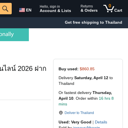
0
Returns
Hello, sign in
EN
& Orders
Cart
Account & Lists
Get free shipping to Thailand
อนไลน์ 2026 ฝาก
Buy used:
$860.85
Delivery
Saturday, April 12
to
Thailand
Or fastest delivery
Thursday,
April 10
. Order within
16 hrs 8
mins
Deliver to
Thailand
Used: Very Good
|
Details
Sold by
jerseys4thewin