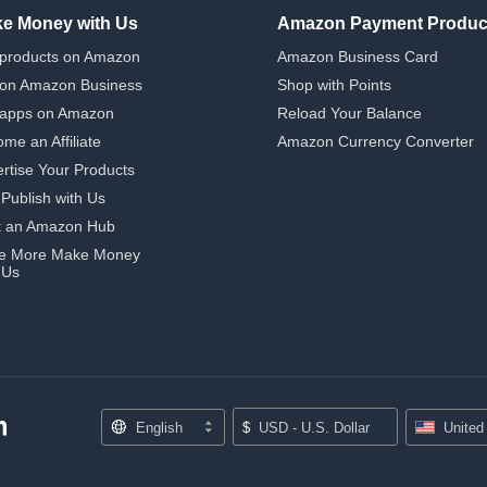
e Money with Us
Amazon Payment Produc
 products on Amazon
Amazon Business Card
 on Amazon Business
Shop with Points
 apps on Amazon
Reload Your Balance
me an Affiliate
Amazon Currency Converter
rtise Your Products
-Publish with Us
t an Amazon Hub
e More Make Money
 Us
English
$
USD - U.S. Dollar
United