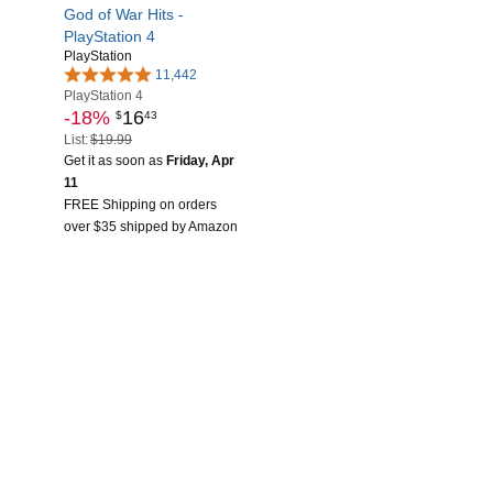
God of War Hits -
PlayStation 4
PlayStation
11,442
PlayStation 4
-18%
16
$
43
List:
$19.99
Get it as soon as
Friday, Apr
11
FREE Shipping on orders
over $35 shipped by Amazon