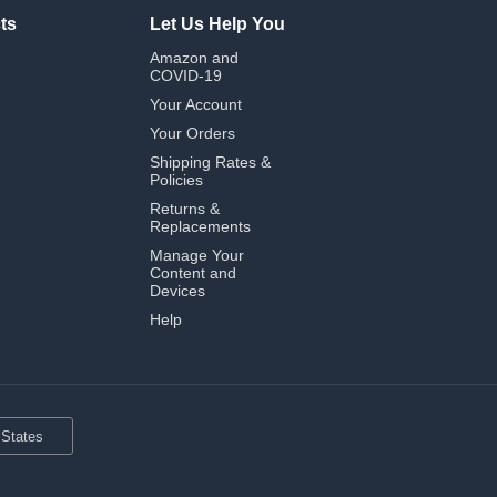
ts
Let Us Help You
Amazon and
COVID-19
Your Account
Your Orders
Shipping Rates &
Policies
Returns &
Replacements
Manage Your
Content and
Devices
Help
 States