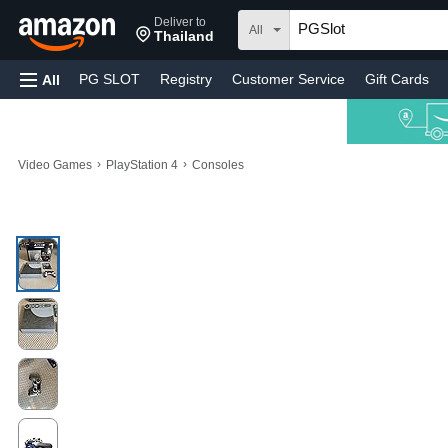
Deliver to
All
Thailand
PG SLOT
Registry
Customer Service
Gift Cards
All
›
›
Video Games
PlayStation 4
Consoles