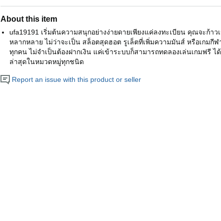
About this item
ufa19191 เริ่มต้นความสนุกอย่างง่ายดายเพียงแค่ลงทะเบียน คุณจะก้าวเ
หลากหลาย ไม่ว่าจะเป็น สล็อตสุดฮอต รูเล็ตที่เพิ่มความมันส์ หรือเกมกี
ทุกคน ไม่จำเป็นต้องฝากเงิน แค่เข้าระบบก็สามารถทดลองเล่นเกมฟรี ได้
ล่าสุดในหมวดหมู่ทุกชนิด
Report an issue with this product or seller