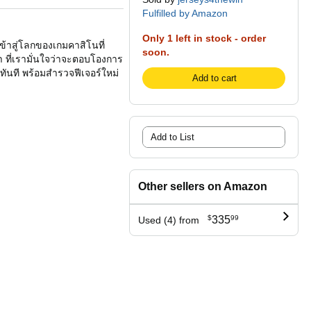
Fulfilled by Amazon
Only 1 left in stock - order
ข้าสู่โลกของเกมคาสิโนที่
soon.
ฬา ที่เรามั่นใจว่าจะตอบโองการ
ทันที พร้อมสำรวจฟีเจอร์ใหม่
Add to cart
Add to List
Other sellers on Amazon
$
335
99
Used (4) from