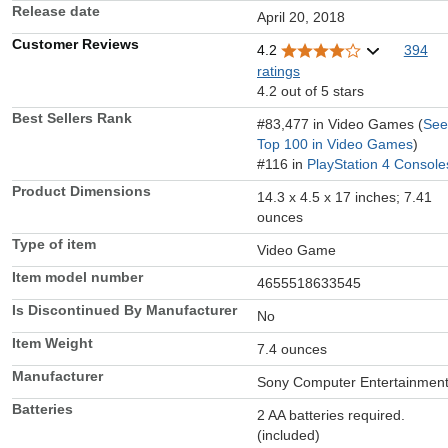
Release date
April 20, 2018
Customer Reviews
4.2
394
ratings
4.2 out of 5 stars
Best Sellers Rank
#83,477 in Video Games (
See
Top 100 in Video Games
)
#116 in
PlayStation 4 Console
Product Dimensions
14.3 x 4.5 x 17 inches; 7.41
ounces
Type of item
Video Game
Item model number
4655518633545
Is Discontinued By Manufacturer
No
Item Weight
7.4 ounces
Manufacturer
Sony Computer Entertainmen
Batteries
2 AA batteries required.
(included)