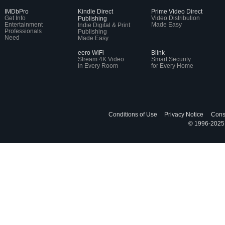
IMDbPro
Kindle Direct
Prime Video Direct
Get Info
Video Distribution
Publishing
Entertainment
Made Easy
Indie Digital & Print
Professionals
Publishing
Need
Made Easy
eero WiFi
Blink
Stream 4K Video
Smart Security
in Every Room
for Every Home
Conditions of Use
Privacy Notice
Cons
© 1996-2025, 