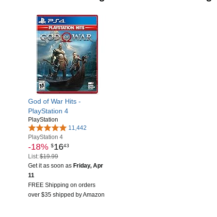
God of War Hits -
PlayStation 4
PlayStation
11,442
PlayStation 4
-18%
16
$
43
List:
$19.99
Get it as soon as
Friday, Apr
11
FREE Shipping on orders
over $35 shipped by Amazon