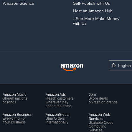
Amazon Science
Self-Publish with Us
Host an Amazon Hub
›
See More Make Money
with Us
English
Amazon Music
Amazon Ads
6pm
Stream millions
Reach customers
Score deals
of songs
wherever they
on fashion brands
spend their time
Amazon Business
AmazonGlobal
Amazon Web
Everything For
Ship Orders
Services
Your Business
Internationally
Scalable Cloud
Computing
Services