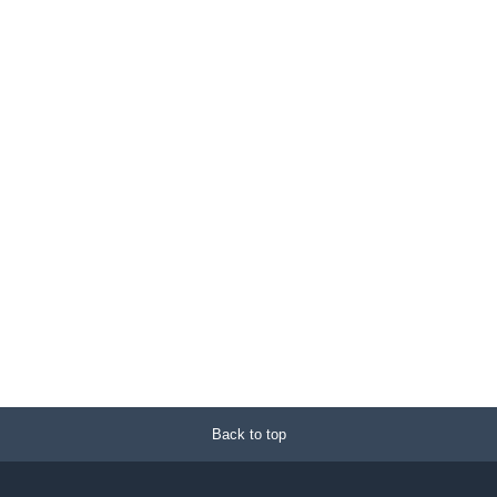
Back to top