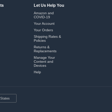
ts
Let Us Help You
Amazon and
COVID-19
Your Account
Your Orders
Shipping Rates &
Policies
Returns &
Replacements
Manage Your
Content and
Devices
Help
 States