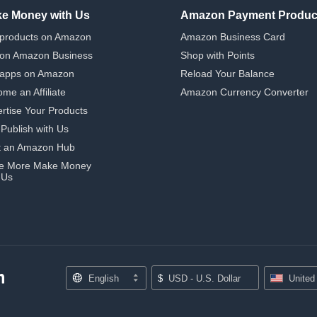
e Money with Us
Amazon Payment Produc
 products on Amazon
Amazon Business Card
 on Amazon Business
Shop with Points
 apps on Amazon
Reload Your Balance
me an Affiliate
Amazon Currency Converter
rtise Your Products
-Publish with Us
t an Amazon Hub
e More Make Money
 Us
English
$
USD - U.S. Dollar
United