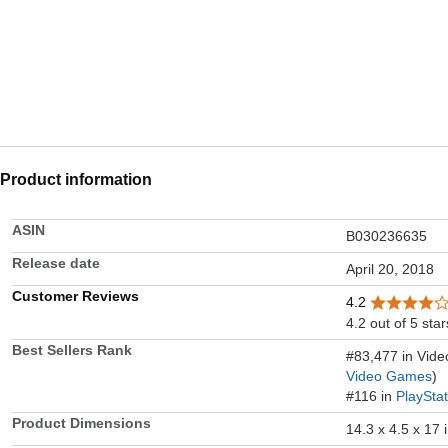
Product information
ASIN
B030236635
Release date
April 20, 2018
Customer Reviews
4.2
4.2 out of 5 star
Best Sellers Rank
#83,477 in Vid
Video Games
)
#116 in
PlaySta
Product Dimensions
14.3 x 4.5 x 17