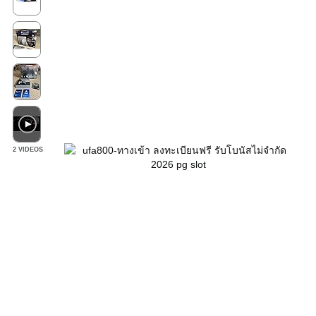
2 VIDEOS