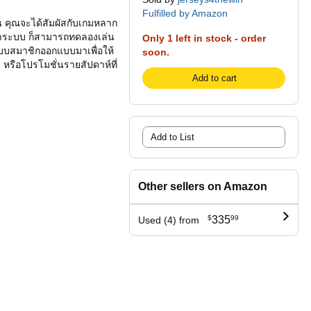
Fulfilled by Amazon
น คุณจะได้สัมผัสกับเกมหลาก
เข้าระบบ ก็สามารถทดลองเล่น
Only 1 left in stock - order
ะบบสมาชิกออกแบบมาเพื่อให้
soon.
 หรือโปรโมชั่นรายสัปดาห์ที่
Add to cart
Add to List
Other sellers on Amazon
$
335
99
Used (4) from