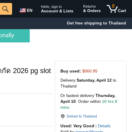
0
Returns
Hello, sign in
EN
& Orders
Cart
Account & Lists
Get free shipping to Thailand
กัด 2026 pg slot
Buy used:
$860.85
Delivery
Saturday, April 12
to
Thailand
Or fastest delivery
Thursday,
April 10
. Order within
16 hrs 8
mins
Deliver to
Thailand
Used: Very Good
|
Details
Sold by
jerseys4thewin