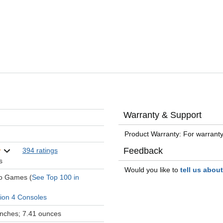
Warranty & Support
Product Warranty: For warranty
Feedback
394 ratings
s
Would you like to
tell us abou
eo Games (
See Top 100 in
tion 4 Consoles
 inches; 7.41 ounces