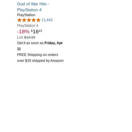
God of War Hits -
PlayStation 4
PlayStation
11,442
PlayStation 4
-18%
16
$
43
List:
$19.99
Get it as soon as
Friday, Apr
11
FREE Shipping on orders
over $35 shipped by Amazon