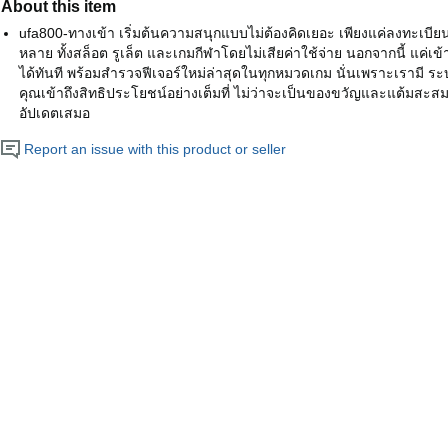
About this item
ufa800-ทางเข้า เริ่มต้นความสนุกแบบไม่ต้องคิดเยอะ เพียงแค่ลงทะเบีย
หลาย ทั้งสล็อต รูเล็ต และเกมกีฬาโดยไม่เสียค่าใช้จ่าย นอกจากนี้ แค่
ได้ทันที พร้อมสำรวจฟีเจอร์ใหม่ล่าสุดในทุกหมวดเกม นั่นเพราะเรามี ร
คุณเข้าถึงสิทธิประโยชน์อย่างเต็มที่ ไม่ว่าจะเป็นของขวัญและแต้มสะสม
อัปเดตเสมอ
Report an issue with this product or seller