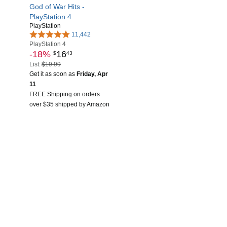
God of War Hits -
PlayStation 4
PlayStation
11,442
PlayStation 4
-18%
16
$
43
List:
$19.99
Get it as soon as
Friday, Apr
11
FREE Shipping on orders
over $35 shipped by Amazon