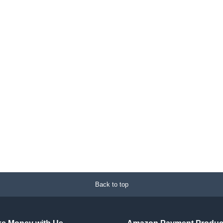
Back to top