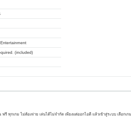
5
Entertainment
equired. (included)
ฟรี ทุกเกม ไม่ต้องจ่าย เล่นได้ไม่จำกัด เพียงแต่ออกไอดี แล้วเข้าสู่ระบบ เลือก