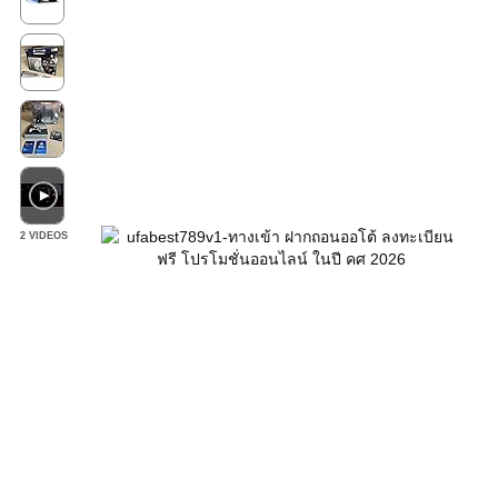
2 VIDEOS