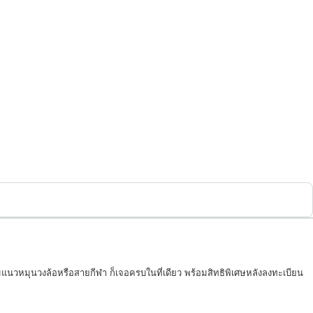
เกมแนวหมุนวงล้อหรือสายกีฬา ก็เจอครบในที่เดียว พร้อมสิทธิพิเศษหลังลงทะเบียน