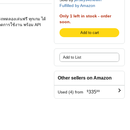
Fulfilled by Amazon
Only 1 left in stock - order
รถทดลองเล่นฟรี ทุกเกม ได้
soon.
ตลอดการใช้งาน พร้อม API
Add to cart
Add to List
Other sellers on Amazon
$
335
99
Used (4) from