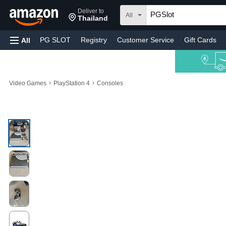
Deliver to
All
Thailand
PG SLOT
Registry
Customer Service
Gift Cards
All
›
›
Video Games
PlayStation 4
Consoles