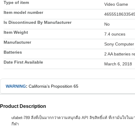
Type of item
Video Game
Item model number
465551863354
Is Discontinued By Manufacturer
No
Item Weight
7.4 ounces
Manufacturer
Sony Computer 
Batteries
2 AA batteries r
Date First Available
March 6, 2018
WARNING
:
California’s Proposition 65
Product Description
ufabet-789 สิ่งที่เป็นมากกว่าความสนุกคือ API ลิขสิทธิ์แท้ ที่เรามั่นใจ
กีฬา