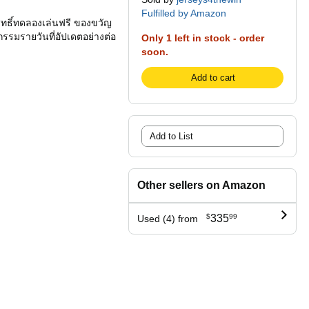
Fulfilled by Amazon
สิทธิ์ทดลองเล่นฟรี ของขวัญ
กรรมรายวันที่อัปเดตอย่างต่อ
Only 1 left in stock - order
soon.
Add to cart
Add to List
Other sellers on Amazon
$
335
99
Used (4) from