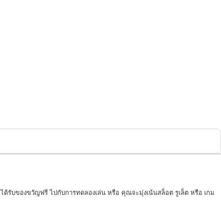
ก็ได้รับของขวัญฟรี ไปกับการทดลองเล่น หรือ คุณจะมุ่งเน้นสล็อต รูเล็ต หรือ เกม