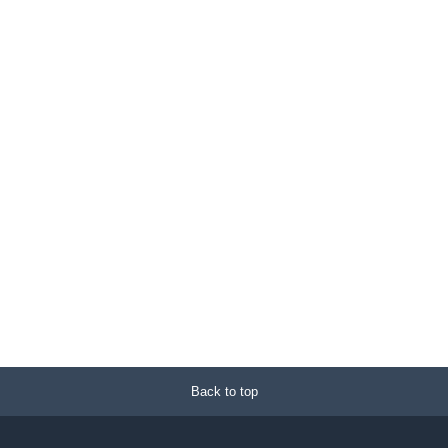
Back to top