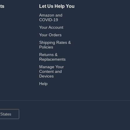
ts
Let Us Help You
Amazon and
COVID-19
Your Account
Your Orders
Shipping Rates &
Policies
Returns &
Replacements
Manage Your
Content and
Devices
Help
 States