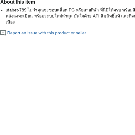
About this item
ufabet-789 ไม่ว่าคุณจะชอบสล็อต PG หรือสายกีฬา ที่นี่มีให้ครบ พร้อม
หลังลงทะเบียน พร้อมระบบใหม่ล่าสุด มั่นใจด้วย API ลิขสิทธิ์แท้ และกิจ
เนื่อง
Report an issue with this product or seller