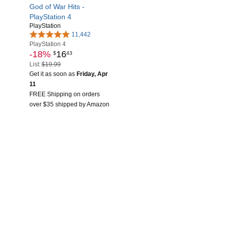
God of War Hits -
PlayStation 4
PlayStation
11,442
PlayStation 4
-18%
16
$
43
List:
$19.99
Get it as soon as
Friday, Apr
11
FREE Shipping on orders
over $35 shipped by Amazon