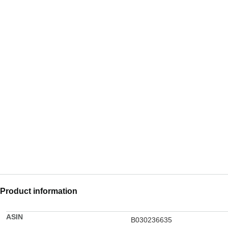
Product information
ASIN
B030236635