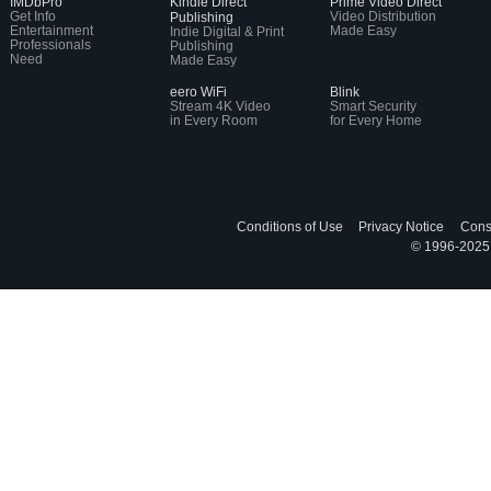
IMDbPro
Kindle Direct
Prime Video Direct
Get Info
Video Distribution
Publishing
Entertainment
Made Easy
Indie Digital & Print
Professionals
Publishing
Need
Made Easy
eero WiFi
Blink
Stream 4K Video
Smart Security
in Every Room
for Every Home
Conditions of Use
Privacy Notice
Cons
© 1996-2025, 