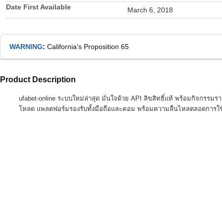
Date First Available
March 6, 2018
WARNING
:
California’s Proposition 65
Product Description
ufabet-online ระบบใหม่ล่าสุด มั่นใจด้วย API ลิขสิทธิ์แท้ พร้อมกิจกรรมรา
โหลด แพลตฟอร์มรองรับทั้งมือถือและคอม พร้อมความลื่นไหลตลอดการใช