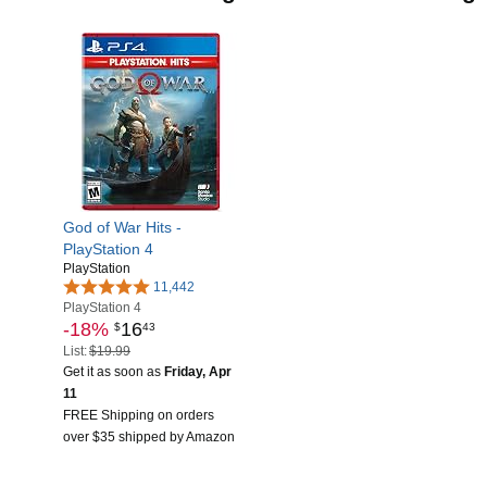
God of War Hits -
PlayStation 4
PlayStation
11,442
PlayStation 4
-18%
16
$
43
List:
$19.99
Get it as soon as
Friday, Apr
11
FREE Shipping on orders
over $35 shipped by Amazon