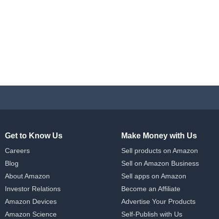
Get to Know Us
Make Money with Us
Careers
Sell products on Amazon
Blog
Sell on Amazon Business
About Amazon
Sell apps on Amazon
Investor Relations
Become an Affiliate
Amazon Devices
Advertise Your Products
Amazon Science
Self-Publish with Us