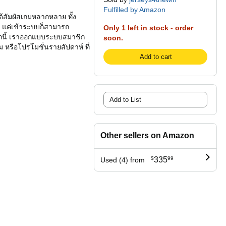
Fulfilled by Amazon
ด้สัมผัสเกมหลากหลาย ทั้ง
อน แค่เข้าระบบก็สามารถ
Only 1 left in stock - order
ากนี้ เราออกแบบระบบสมาชิก
soon.
ม หรือโปรโมชั่นรายสัปดาห์ ที่
Add to cart
Add to List
Other sellers on Amazon
$
335
99
Used (4) from