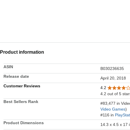
Product information
ASIN
B030236635
Release date
April 20, 2018
Customer Reviews
4.2
4.2 out of 5 star
Best Sellers Rank
#83,477 in Vid
Video Games
)
#116 in
PlaySta
Product Dimensions
14.3 x 4.5 x 17