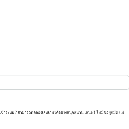
่เข้าระบบ ก็สามารถทดลองเล่นเกมได้อย่างสนุกสนาน เล่นฟรี ไม่มีข้อผูกมัด แม้