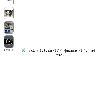
2 VIDEOS