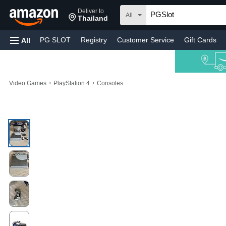
Deliver to
All
Thailand
PG SLOT
Registry
Customer Service
Gift Cards
All
›
›
Video Games
PlayStation 4
Consoles