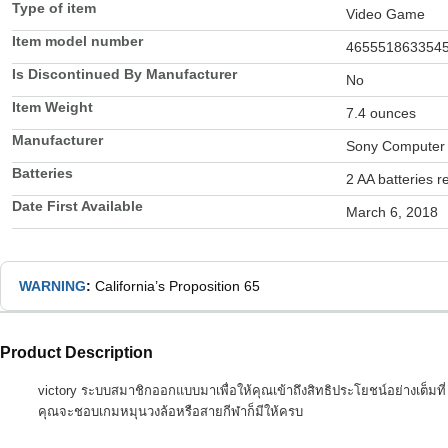
Type of item
Video Game
Item model number
465551863354
Is Discontinued By Manufacturer
No
Item Weight
7.4 ounces
Manufacturer
Sony Computer 
Batteries
2 AA batteries r
Date First Available
March 6, 2018
WARNING
:
California’s Proposition 65
Product Description
victory ระบบสมาชิกออกแบบมาเพื่อให้คุณเข้าถึงสิทธิประโยชน์อย่างเต็มที
คุณจะชอบเกมหมุนวงล้อหรือสายกีฬาก็มีให้ครบ