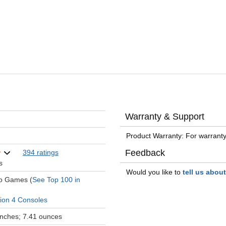
Warranty & Support
Product Warranty: For warranty
Feedback
394 ratings
s
Would you like to
tell us abou
eo Games (
See Top 100 in
tion 4 Consoles
 inches; 7.41 ounces