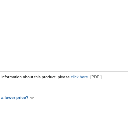
 information about this product, please
click here.
[PDF ]
t a lower price?