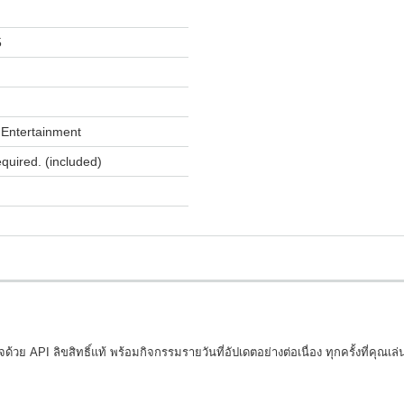
5
Entertainment
equired. (included)
จด้วย API ลิขสิทธิ์แท้ พร้อมกิจกรรมรายวันที่อัปเดตอย่างต่อเนื่อง ทุกครั้งที่คุณเล