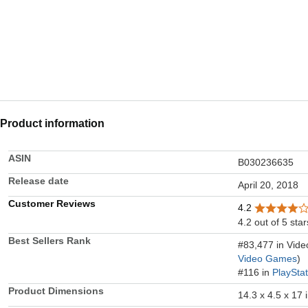
Product information
ASIN
B030236635
Release date
April 20, 2018
Customer Reviews
4.2
4.2 out of 5 star
Best Sellers Rank
#83,477 in Vid
Video Games
)
#116 in
PlaySta
Product Dimensions
14.3 x 4.5 x 17