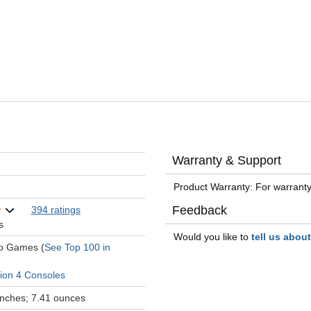
Warranty & Support
Product Warranty: For warranty
Feedback
394 ratings
s
Would you like to
tell us abou
eo Games (
See Top 100 in
tion 4 Consoles
 inches; 7.41 ounces