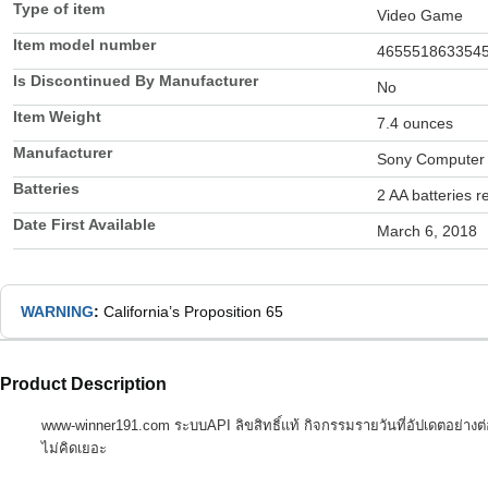
Type of item
Video Game
Item model number
465551863354
Is Discontinued By Manufacturer
No
Item Weight
7.4 ounces
Manufacturer
Sony Computer 
Batteries
2 AA batteries r
Date First Available
March 6, 2018
WARNING
:
California’s Proposition 65
Product Description
www-winner191.com ระบบAPI ลิขสิทธิ์แท้ กิจกรรมรายวันที่อัปเดตอย่างต่
ไม่คิดเยอะ