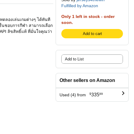
Fulfilled by Amazon
Only 1 left in stock - order
ทดลองเล่นเกมต่างๆ ได้ทันที
soon.
าชื่นชอบการกีฬา สามารถเลือก
 ลิขสิทธิ์แท้ ที่มั่นใจคุณว่า
Add to cart
Add to List
Other sellers on Amazon
$
335
99
Used (4) from