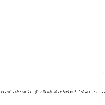
และของขวัญหลังลงทะเบียน รู้สึกเหมือนเดิมหรือ คลิกเข้ามาสัมผัสกับความสนุกแบบ