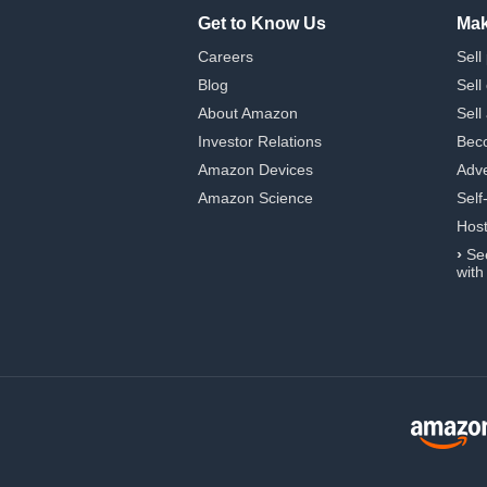
Get to Know Us
Mak
Careers
Sell
Blog
Sell
About Amazon
Sell
Investor Relations
Beco
Amazon Devices
Adve
Amazon Science
Self
Hos
›
Se
with