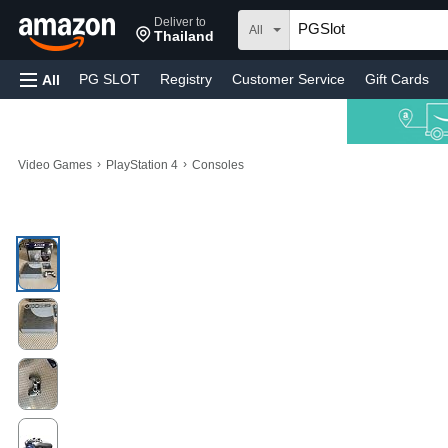
Deliver to
All
Thailand
PG SLOT
Registry
Customer Service
Gift Cards
All
›
›
Video Games
PlayStation 4
Consoles