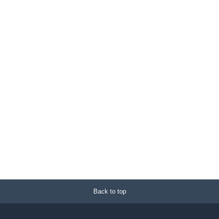
Back to top