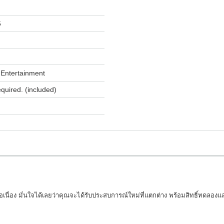
5
Entertainment
equired. (included)
อเนื่อง มั่นใจได้เลยว่าคุณจะได้รับประสบการณ์ใหม่ที่แตกต่าง พร้อมสิทธิ์ทดลอง