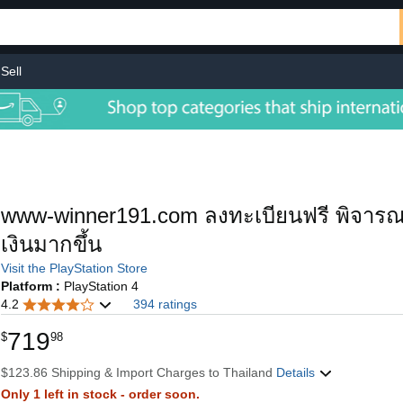
Sell
www-winner191.com ลงทะเบียนฟรี พิจารณ
เงินมากขึ้น
Visit the PlayStation Store
Platform :
PlayStation 4
4.2
394 ratings
719
$
98
$123.86 Shipping & Import Charges to Thailand
Details
Only 1 left in stock - order soon.