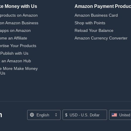
e Money with Us
Amazon Payment Produc
 products on Amazon
Amazon Business Card
 on Amazon Business
Shop with Points
 apps on Amazon
Reload Your Balance
me an Affiliate
Amazon Currency Converter
rtise Your Products
-Publish with Us
t an Amazon Hub
e More Make Money
 Us
English
$
USD - U.S. Dollar
United