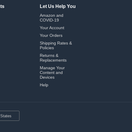
ts
Let Us Help You
Amazon and
COVID-19
Your Account
Your Orders
Shipping Rates &
Policies
Returns &
Replacements
Manage Your
Content and
Devices
Help
 States