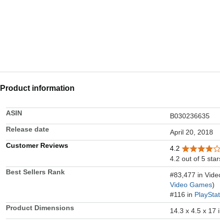
Product information
ASIN
B030236635
Release date
April 20, 2018
Customer Reviews
4.2
4.2 out of 5 star
Best Sellers Rank
#83,477 in Vid
Video Games
)
#116 in
PlaySta
Product Dimensions
14.3 x 4.5 x 17