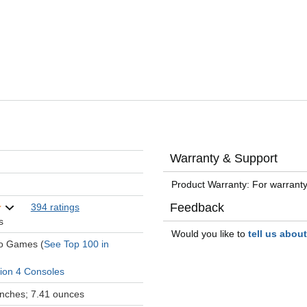
Warranty & Support
Product Warranty: For warranty
Feedback
394 ratings
s
Would you like to
tell us abou
eo Games (
See Top 100 in
tion 4 Consoles
 inches; 7.41 ounces