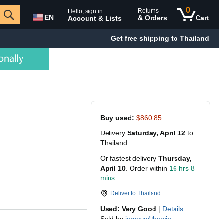
0
Returns
Hello, sign in
EN
& Orders
Cart
Account & Lists
Get free shipping to Thailand
Buy used:
$860.85
Delivery
Saturday, April 12
to
Thailand
Or fastest delivery
Thursday,
April 10
. Order within
16 hrs 8
mins
Deliver to
Thailand
Used: Very Good
|
Details
Sold by
jerseys4thewin