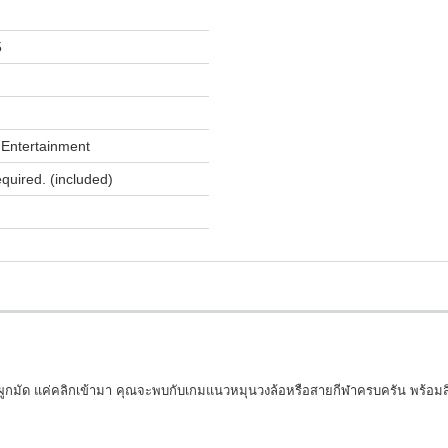
5
Entertainment
equired. (included)
้อผูกมัด แค่คลิกเข้ามา คุณจะพบกับเกมแนวหมุนวงล้อหรือสายกีฬาครบครัน พร้อม