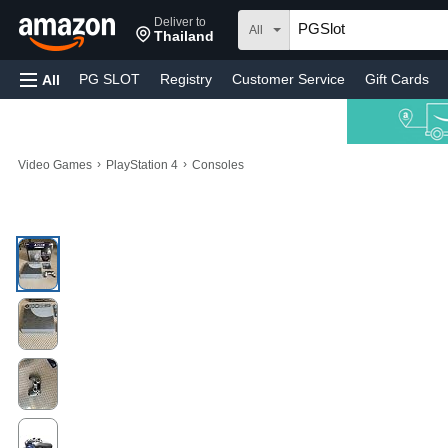
Deliver to
All
Thailand
PG SLOT
Registry
Customer Service
Gift Cards
All
›
›
Video Games
PlayStation 4
Consoles