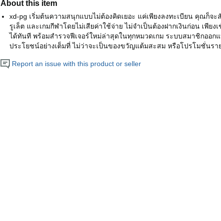
About this item
xd-pg เริ่มต้นความสนุกแบบไม่ต้องคิดเยอะ แค่เพียงลงทะเบียน คุณก็จะ
รูเล็ต และเกมกีฬาโดยไม่เสียค่าใช้จ่าย ไม่จำเป็นต้องฝากเงินก่อน เพี
ได้ทันที พร้อมสำรวจฟีเจอร์ใหม่ล่าสุดในทุกหมวดเกม ระบบสมาชิกออกแบบ
ประโยชน์อย่างเต็มที่ ไม่ว่าจะเป็นของขวัญแต้มสะสม หรือโปรโมชั่นราย
Report an issue with this product or seller