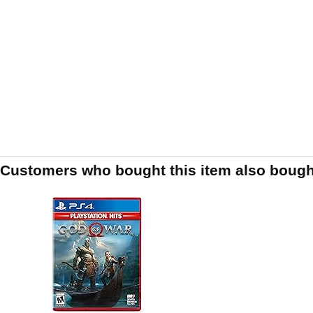
Customers who bought this item also bough