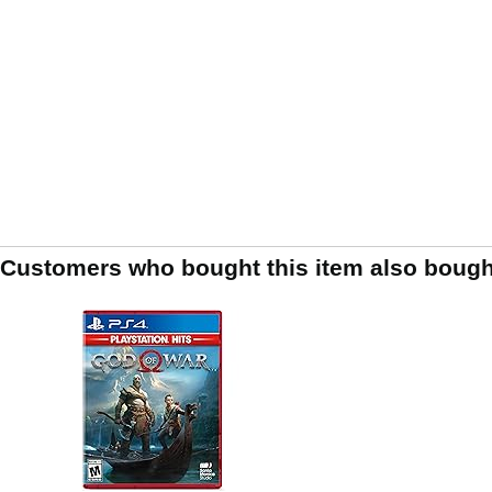
Customers who bought this item also bough