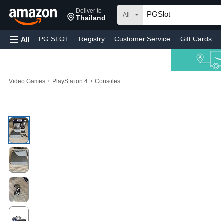
Deliver to
All
Thailand
PG SLOT
Registry
Customer Service
Gift Cards
All
›
›
Video Games
PlayStation 4
Consoles