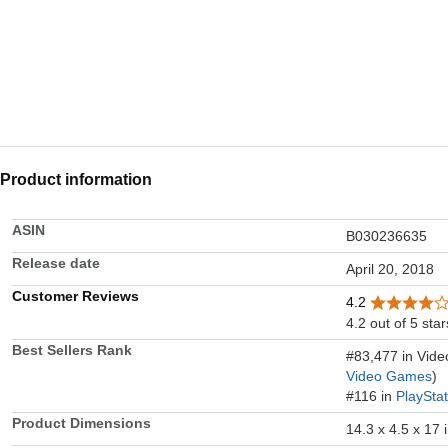
Product information
ASIN
B030236635
Release date
April 20, 2018
Customer Reviews
4.2
4.2 out of 5 star
Best Sellers Rank
#83,477 in Vid
Video Games
)
#116 in
PlaySta
Product Dimensions
14.3 x 4.5 x 17