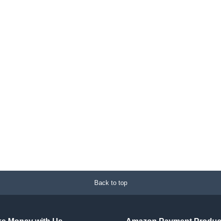
Back to top