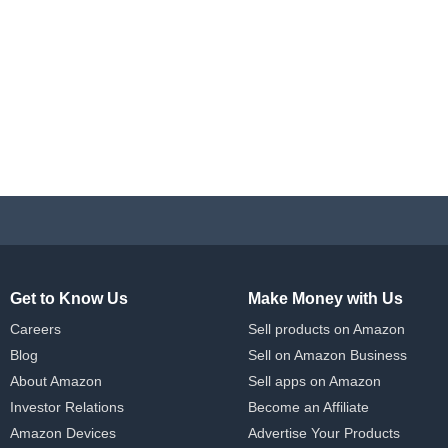
Get to Know Us
Make Money with Us
Careers
Sell products on Amazon
Blog
Sell on Amazon Business
About Amazon
Sell apps on Amazon
Investor Relations
Become an Affiliate
Amazon Devices
Advertise Your Products