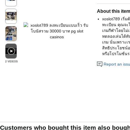
About this ite
xoslot789 เริ่
ทะเบียน คุณจะไ
เกมกีฬาโดยไม่เ
ทดลองเล่นได้ทั
เกม นั่นเพราะเ
สิทธิประโยชน์อ
หรือโปรโมชั่นร
2 VIDEOS
Report an issue
Customers who bought this item also bough