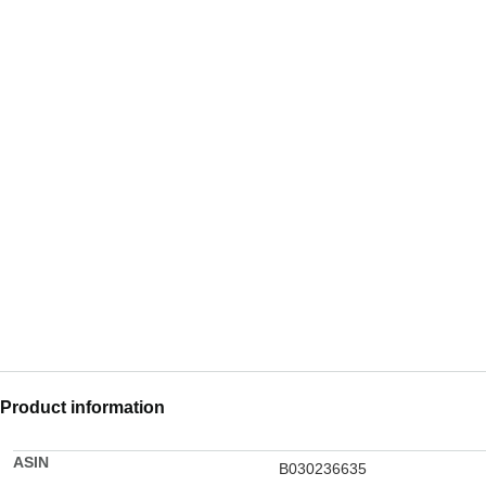
Product information
ASIN
B030236635