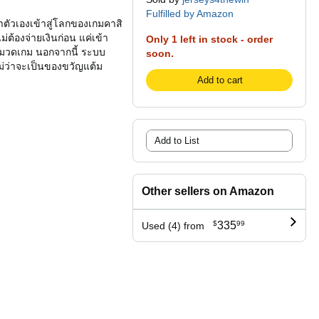
Fulfilled by Amazon
าตัวเองเข้าสู่โลกของเกมคาสิ
ต้องจ่ายเงินก่อน แค่เข้า
Only 1 left in stock - order
หมวดเกม นอกจากนี้ ระบบ
soon.
ไม่ว่าจะเป็นของขวัญแต้ม
Add to cart
Add to List
Other sellers on Amazon
$
335
99
Used (4) from