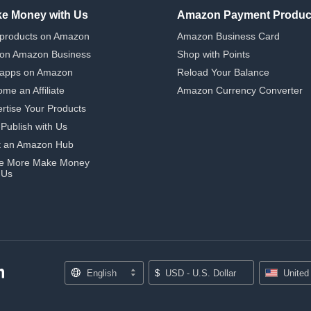
e Money with Us
Amazon Payment Produc
 products on Amazon
Amazon Business Card
 on Amazon Business
Shop with Points
 apps on Amazon
Reload Your Balance
me an Affiliate
Amazon Currency Converter
rtise Your Products
-Publish with Us
t an Amazon Hub
e More Make Money
 Us
English
$
USD - U.S. Dollar
United