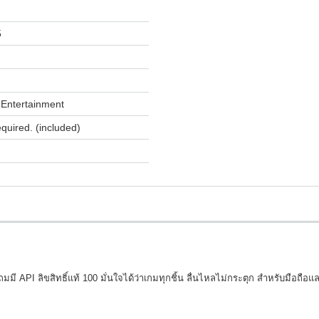
5
Entertainment
equired. (included)
 API ลิขสิทธิ์แท้ 100 มั่นใจได้ว่าเกมทุกชิ้น ลื่นไหลไม่กระตุก สำหรับมือถือแล