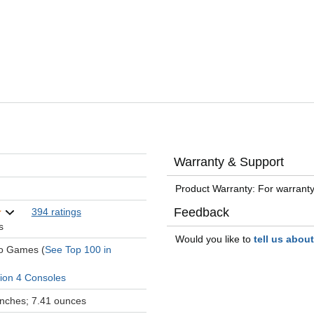
Warranty & Support
Product Warranty: For warranty
Feedback
394 ratings
s
Would you like to
tell us abou
eo Games (
See Top 100 in
tion 4 Consoles
 inches; 7.41 ounces