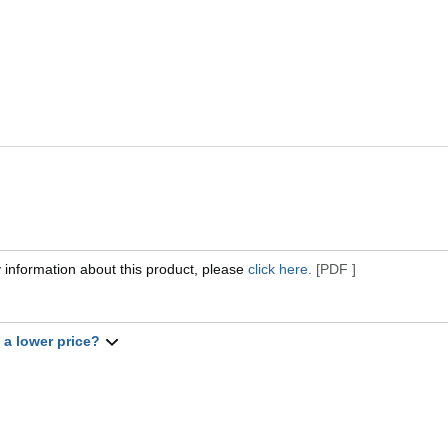
 information about this product, please
click here.
[PDF ]
t a lower price?