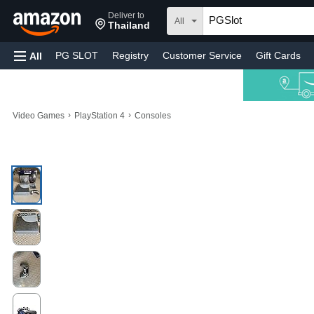
Deliver to
All
Thailand
PG SLOT
Registry
Customer Service
Gift Cards
All
›
›
Video Games
PlayStation 4
Consoles