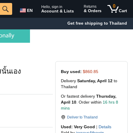
0
Returns
Hello, sign in
EN
& Orders
Cart
Account & Lists
Get free shipping to Thailand
นั้นเอง
Buy used:
$860.85
Delivery
Saturday, April 12
to
Thailand
Or fastest delivery
Thursday,
April 10
. Order within
16 hrs 8
mins
Deliver to
Thailand
Used: Very Good
|
Details
Sold by
jerseys4thewin