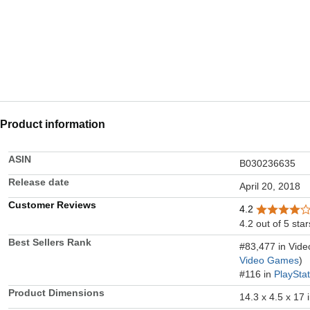
Product information
ASIN
B030236635
Release date
April 20, 2018
Customer Reviews
4.2
4.2 out of 5 star
Best Sellers Rank
#83,477 in Vid
Video Games
)
#116 in
PlaySta
Product Dimensions
14.3 x 4.5 x 17