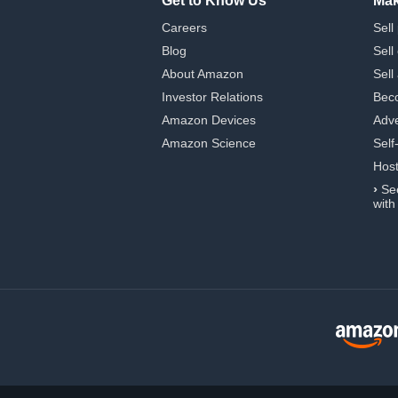
Get to Know Us
Mak
Careers
Sell
Blog
Sell
About Amazon
Sell
Investor Relations
Beco
Amazon Devices
Adve
Amazon Science
Self
Hos
›
Se
with