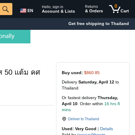
0
Returns
Hello, sign in
EN
& Orders
Cart
Account & Lists
Get free shipping to Thailand
ส 50 แต้ม คศ
Buy used:
$860.85
Delivery
Saturday, April 12
to
Thailand
Or fastest delivery
Thursday,
April 10
. Order within
16 hrs 8
mins
Deliver to
Thailand
Used: Very Good
|
Details
Sold by
jerseys4thewin