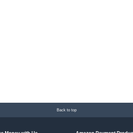
Back to top