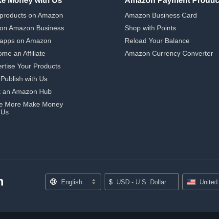
e Money with Us
Amazon Payment Produc
 products on Amazon
Amazon Business Card
 on Amazon Business
Shop with Points
 apps on Amazon
Reload Your Balance
me an Affiliate
Amazon Currency Converter
rtise Your Products
-Publish with Us
t an Amazon Hub
e More Make Money
 Us
English
$
USD - U.S. Dollar
United