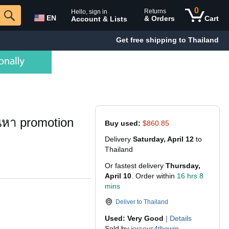
0
Returns
Hello, sign in
EN
& Orders
Cart
Account & Lists
Get free shipping to Thailand
นหา promotion
Buy used:
$860.85
Delivery
Saturday, April 12
to
Thailand
Or fastest delivery
Thursday,
April 10
. Order within
16 hrs 8
mins
Deliver to
Thailand
Used: Very Good
|
Details
Sold by
jerseys4thewin