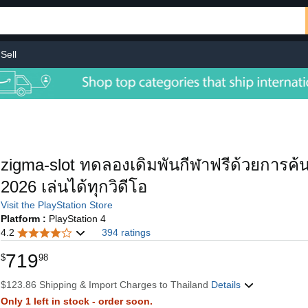
Sell
zigma-slot ทดลองเดิมพันกีฬาฟรีด้วยการค้
2026 เล่นได้ทุกวิดีโอ
Visit the PlayStation Store
Platform :
PlayStation 4
4.2
394 ratings
719
$
98
$123.86 Shipping & Import Charges to Thailand
Details
Only 1 left in stock - order soon.