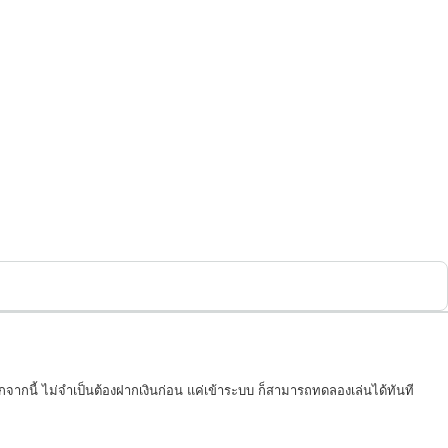
กจากนี้ ไม่จำเป็นต้องฝากเงินก่อน แค่เข้าระบบ ก็สามารถทดลองเล่นได้ทันที