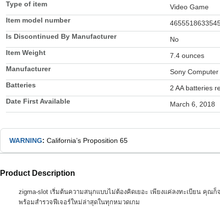
Type of item
Video Game
Item model number
465551863354
Is Discontinued By Manufacturer
No
Item Weight
7.4 ounces
Manufacturer
Sony Computer 
Batteries
2 AA batteries r
Date First Available
March 6, 2018
WARNING
:
California’s Proposition 65
Product Description
zigma-slot เริ่มต้นความสนุกแบบไม่ต้องคิดเยอะ เพียงแค่ลงทะเบียน คุณก็
พร้อมสำรวจฟีเจอร์ใหม่ล่าสุดในทุกหมวดเกม