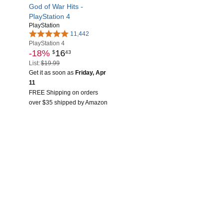
God of War Hits -
PlayStation 4
PlayStation
11,442
PlayStation 4
-18%
16
$
43
List:
$19.99
Get it as soon as
Friday, Apr
11
FREE Shipping on orders
over $35 shipped by Amazon