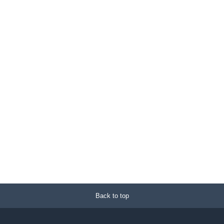
Back to top