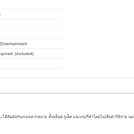
5
Entertainment
equired. (included)
จะได้สัมผัสกับเกมหลากหลาย ทั้งสล็อต รูเล็ต และเกมกีฬาโดยไม่เสียค่าใช้จ่าย นอ