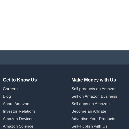
Get to Know Us
Make Money with Us
Careers
Sell products on Amazon
Blog
Sell on Amazon Business
About Amazon
Sell apps on Amazon
Investor Relations
Become an Affiliate
Amazon Devices
Advertise Your Products
Amazon Science
Self-Publish with Us