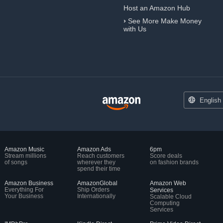
Host an Amazon Hub
›
See More Make Money
with Us
English
Amazon Music
Amazon Ads
6pm
Stream millions
Reach customers
Score deals
of songs
wherever they
on fashion brands
spend their time
Amazon Business
AmazonGlobal
Amazon Web
Everything For
Ship Orders
Services
Your Business
Internationally
Scalable Cloud
Computing
Services