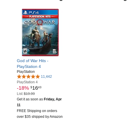
God of War Hits -
PlayStation 4
PlayStation
11,442
PlayStation 4
-18%
16
$
43
List:
$19.99
Get it as soon as
Friday, Apr
11
FREE Shipping on orders
over $35 shipped by Amazon