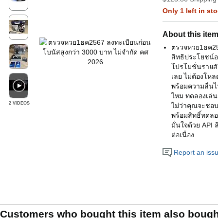
Only 1 left in st
About this ite
ตรวจหวย1ธค256
สิทธิประโยชน์อ
โปรโมชั่นรายสัป
เลย ไม่ต้องโห
พร้อมความลื่น
ไหม ทดลองเล่นฟร
2 VIDEOS
ไม่ว่าคุณจะชอบ
พร้อมสิทธิ์ทด
มั่นใจด้วย API 
ต่อเนื่อง
Report an issue
Customers who bought this item also bough