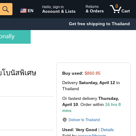
0
Returns
Hello, sign in
EN
& Orders
Cart
Account & Lists
Get free shipping to Thailand
บโบนัสพิเศษ
Buy used:
$860.85
Delivery
Saturday, April 12
to
Thailand
Or fastest delivery
Thursday,
April 10
. Order within
16 hrs 8
mins
Deliver to
Thailand
Used: Very Good
|
Details
Sold by
jerseys4thewin