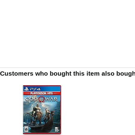
Customers who bought this item also bough