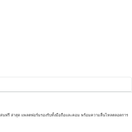
ิน เล่นฟรี ล่าสุด แพลตฟอร์มรองรับทั้งมือถือและคอม พร้อมความลื่นไหลตลอดการ