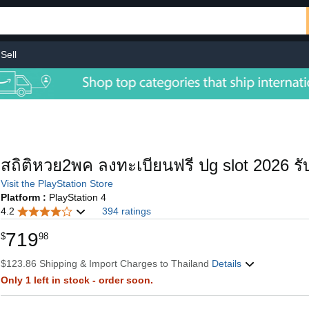
Sell
สถิติหวย2พค ลงทะเบียนฟรี ปg slot 2026 รั
Visit the PlayStation Store
Platform :
PlayStation 4
4.2
394 ratings
719
$
98
$123.86 Shipping & Import Charges to Thailand
Details
Only 1 left in stock - order soon.