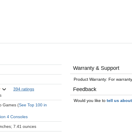
Warranty & Support
Product Warranty: For warranty
Feedback
394 ratings
s
Would you like to
tell us abou
eo Games (
See Top 100 in
tion 4 Consoles
 inches; 7.41 ounces