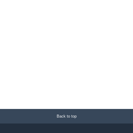
Back to top