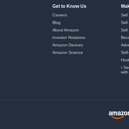
Get to Know Us
Mak
Careers
Sell
Blog
Sell
About Amazon
Sell
Investor Relations
Beco
Amazon Devices
Adve
Amazon Science
Self
Hos
›
Se
with