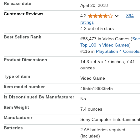
Release date
April 20, 2018
Customer Reviews
4.2
394
ratings
4.2 out of 5 stars
Best Sellers Rank
#83,477 in Video Games (
See
Top 100 in Video Games
)
#116 in
PlayStation 4 Console
Product Dimensions
14.3 x 4.5 x 17 inches; 7.41
ounces
Type of item
Video Game
Item model number
4655518633545
Is Discontinued By Manufacturer
No
Item Weight
7.4 ounces
Manufacturer
Sony Computer Entertainmen
Batteries
2 AA batteries required.
(included)