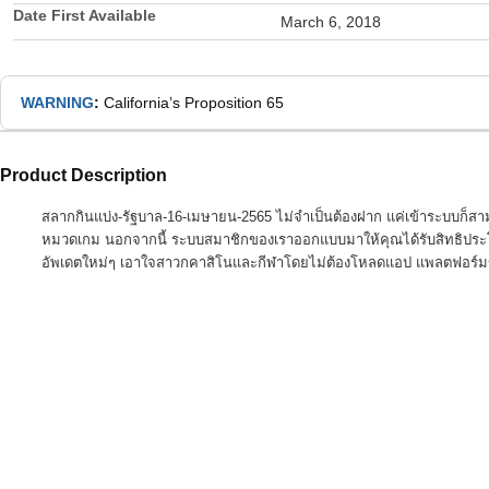
Date First Available
March 6, 2018
WARNING
:
California’s Proposition 65
Product Description
สลากกินแบ่ง-รัฐบาล-16-เมษายน-2565 ไม่จำเป็นต้องฝาก แค่เข้าระบบก็สามา
หมวดเกม นอกจากนี้ ระบบสมาชิกของเราออกแบบมาให้คุณได้รับสิทธิประโยช
อัพเดตใหม่ๆ เอาใจสาวกคาสิโนและกีฬาโดยไม่ต้องโหลดแอป แพลตฟอร์มขอ