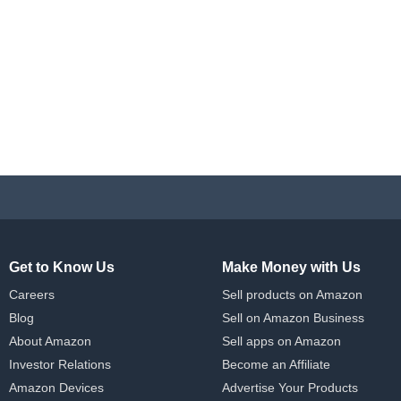
Get to Know Us
Make Money with Us
Careers
Sell products on Amazon
Blog
Sell on Amazon Business
About Amazon
Sell apps on Amazon
Investor Relations
Become an Affiliate
Amazon Devices
Advertise Your Products