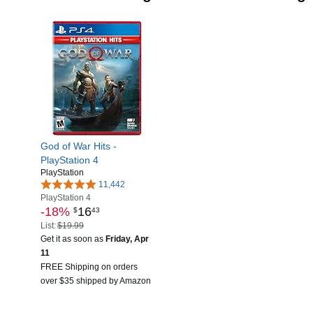
God of War Hits -
PlayStation 4
PlayStation
11,442
PlayStation 4
-18%
16
$
43
List:
$19.99
Get it as soon as
Friday, Apr
11
FREE Shipping on orders
over $35 shipped by Amazon