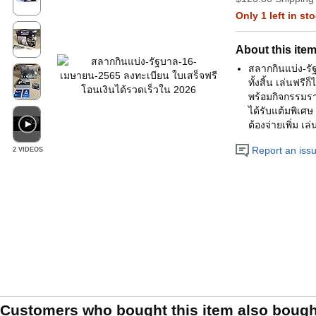
Only 1 left in st
About this ite
สลากกินแบ่ง-ร
ทั้งสิ้น เล่นฟรีก
พร้อมกิจกรรมรายว
ได้รับแต้มพิเศษ
ต้องจ่ายเพิ่ม เล
Report an issue
2 VIDEOS
Customers who bought this item also bough