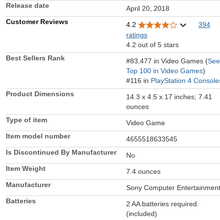
Release date
April 20, 2018
Customer Reviews
4.2
394
ratings
4.2 out of 5 stars
Best Sellers Rank
#83,477 in Video Games (
See
Top 100 in Video Games
)
#116 in
PlayStation 4 Console
Product Dimensions
14.3 x 4.5 x 17 inches; 7.41
ounces
Type of item
Video Game
Item model number
4655518633545
Is Discontinued By Manufacturer
No
Item Weight
7.4 ounces
Manufacturer
Sony Computer Entertainmen
Batteries
2 AA batteries required.
(included)