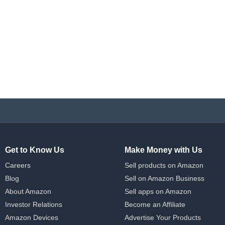
Get to Know Us
Make Money with Us
Careers
Sell products on Amazon
Blog
Sell on Amazon Business
About Amazon
Sell apps on Amazon
Investor Relations
Become an Affiliate
Amazon Devices
Advertise Your Products