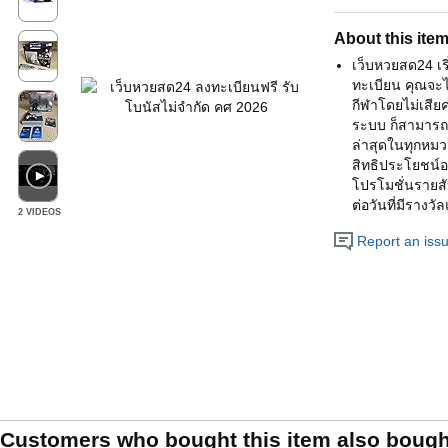
About this ite
เว็บหวยสด24 เร
ทะเบียน คุณจะไ
กีฬาโดยไม่เสียค
ระบบ ก็สามารถท
ล่าสุดในทุกหมว
สิทธิประโยชน์อ
โปรโมชั่นรายสัป
ต่อวันที่มีรางวั
2 VIDEOS
Report an issue
Customers who bought this item also bough