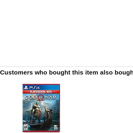
Customers who bought this item also bough