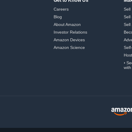
Get to Know Us
Mak
Careers
Sell
Blog
Sell
About Amazon
Sell
Investor Relations
Beco
Amazon Devices
Adve
Amazon Science
Self
Hos
›
Se
with