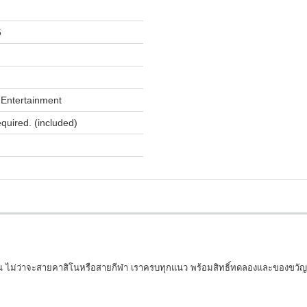
5
Entertainment
equired. (included)
 ไม่ว่าจะสายคาสิโนหรือสายกีฬา เราครบทุกแนว พร้อมสิทธิ์ทดลองและของขวัญหลัง