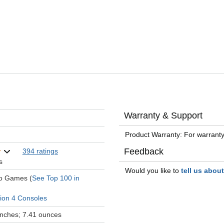
Warranty & Support
Product Warranty: For warranty
Feedback
394 ratings
s
Would you like to
tell us abou
eo Games (
See Top 100 in
tion 4 Consoles
 inches; 7.41 ounces