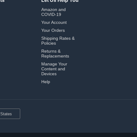
ts
Let Us Help You
Amazon and
COVID-19
Your Account
Your Orders
Shipping Rates &
Policies
Returns &
Replacements
Manage Your
Content and
Devices
Help
 States