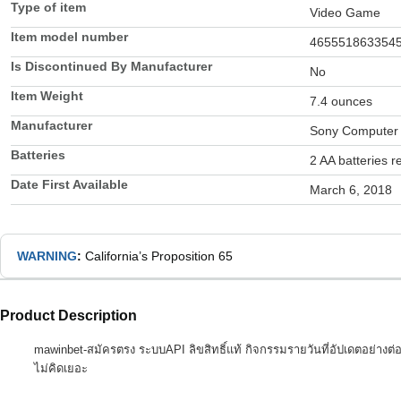
Type of item
Video Game
Item model number
465551863354
Is Discontinued By Manufacturer
No
Item Weight
7.4 ounces
Manufacturer
Sony Computer 
Batteries
2 AA batteries r
Date First Available
March 6, 2018
WARNING
:
California’s Proposition 65
Product Description
mawinbet-สมัครตรง ระบบAPI ลิขสิทธิ์แท้ กิจกรรมรายวันที่อัปเดตอย่างต่
ไม่คิดเยอะ