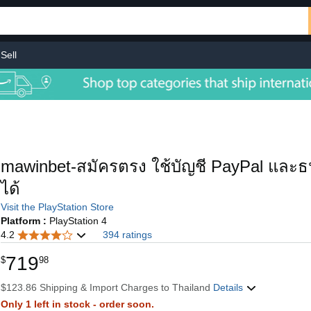
Sell
mawinbet-สมัครตรง ใช้บัญชี PayPal และ
ได้
Visit the PlayStation Store
Platform :
PlayStation 4
4.2
394 ratings
719
$
98
$123.86 Shipping & Import Charges to Thailand
Details
Only 1 left in stock - order soon.