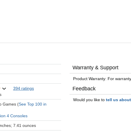
Warranty & Support
Product Warranty: For warranty
Feedback
394 ratings
s
Would you like to
tell us abou
eo Games (
See Top 100 in
tion 4 Consoles
 inches; 7.41 ounces