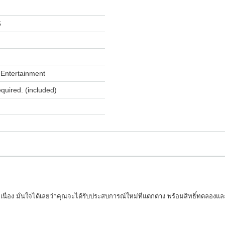
5
Entertainment
equired. (included)
อเนื่อง มั่นใจได้เลยว่าคุณจะได้รับประสบการณ์ใหม่ที่แตกต่าง พร้อมสิทธิ์ทดลอง