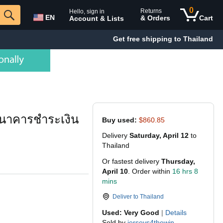
0
Returns
Hello, sign in
EN
& Orders
Cart
Account & Lists
Get free shipping to Thailand
ธนาคารชำระเงิน
Buy used:
$860.85
Delivery
Saturday, April 12
to
Thailand
Or fastest delivery
Thursday,
April 10
. Order within
16 hrs 8
mins
Deliver to
Thailand
Used: Very Good
|
Details
Sold by
jerseys4thewin