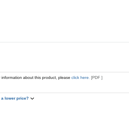
 information about this product, please
click here.
[PDF ]
t a lower price?