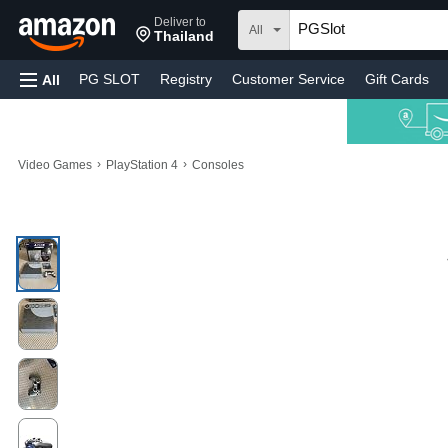
Deliver to
All
Thailand
PG SLOT
Registry
Customer Service
Gift Cards
All
›
›
Video Games
PlayStation 4
Consoles